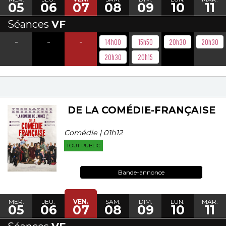
05
06
07
08
09
10
11
Séances
VF
-
-
-
14h00
15h50
20h30
20h30
20h30
20h15
DE LA COMÉDIE-FRANÇAISE
Comédie | 01h12
TOUT PUBLIC
Bande-annonce
MER.
JEU.
VEN.
SAM.
DIM.
LUN.
MAR.
05
06
07
08
09
10
11