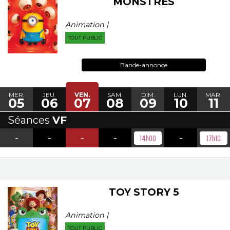
MONSTRES
Animation |
TOUT PUBLIC
Bande-annonce
MER.
JEU.
VEN.
SAM.
DIM.
LUN.
MAR.
05
06
07
08
09
10
11
Séances
VF
-
-
-
-
-
14h00
17h10
TOY STORY 5
Animation |
TOUT PUBLIC