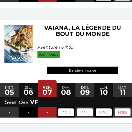
VAIANA, LA LÉGENDE DU
BOUT DU MONDE
Aventure | 01h55
TOUT PUBLIC
Bande-annonce
MER.
JEU.
VEN.
SAM.
DIM.
LUN.
MAR.
05
06
07
08
09
10
11
Séances
VF
-
-
-
14h00
14h00
14h00
14h00