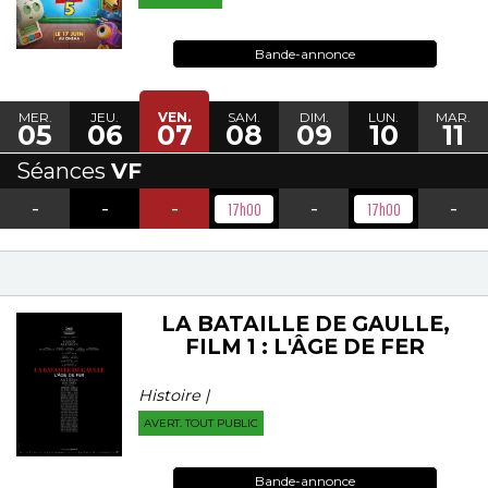
Bande-annonce
MER.
JEU.
VEN.
SAM.
DIM.
LUN.
MAR.
05
06
07
08
09
10
11
Séances
VF
-
-
-
-
-
17h00
17h00
LA BATAILLE DE GAULLE,
FILM 1 : L'ÂGE DE FER
Histoire |
AVERT. TOUT PUBLIC
Bande-annonce