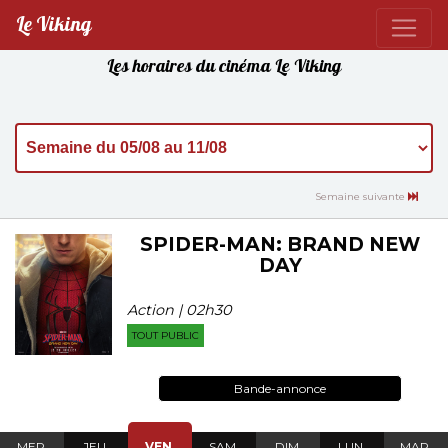
Le Viking
Les horaires du cinéma Le Viking
Semaine suivante
SPIDER-MAN: BRAND NEW
DAY
Action | 02h30
TOUT PUBLIC
Bande-annonce
MER.
JEU.
VEN.
SAM.
DIM.
LUN.
MAR.