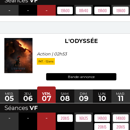
Séances
VF
-
-
-
19h00
18h40
19h00
19h00
L'ODYSSÉE
Action | 02h53
INT. -12ans
Bande-annonce
MER.
JEU.
VEN.
SAM.
DIM.
LUN.
MAR.
05
06
07
08
09
10
11
Séances
VF
-
-
-
20h15
16h25
14h00
14h00
20h15
20h15