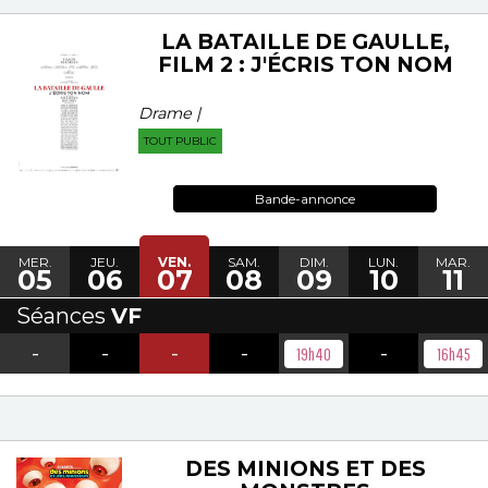
LA BATAILLE DE GAULLE,
FILM 2 : J'ÉCRIS TON NOM
Drame |
TOUT PUBLIC
Bande-annonce
MER.
JEU.
VEN.
SAM.
DIM.
LUN.
MAR.
05
06
07
08
09
10
11
Séances
VF
-
-
-
-
-
19h40
16h45
DES MINIONS ET DES