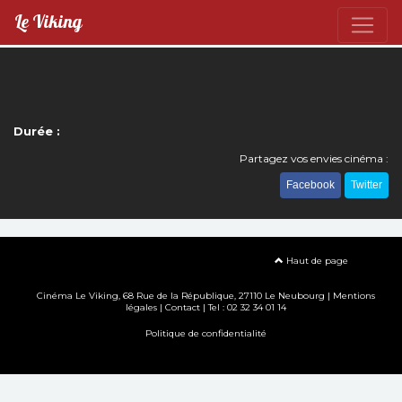
Le Viking
Durée :
Partagez vos envies cinéma :
Facebook
Twitter
Haut de page
Cinéma Le Viking, 68 Rue de la République, 27110 Le Neubourg |
Mentions
légales
|
Contact
| Tel : 02 32 34 01 14
Politique de confidentialité
Création site internet www.erakys.com