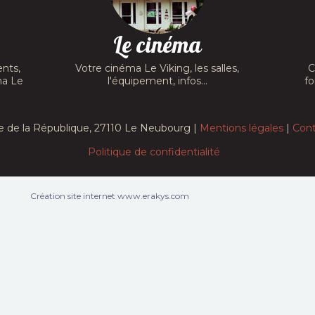
Le cinéma
nts,
Votre cinéma Le Viking, les salles,
C
ma Le
l'équipement, infos...
fo
e de la République, 27110 Le Neubourg |
Mentions légales
|
Cont
Politique de confidentialité
Création site internet www.erakys.com