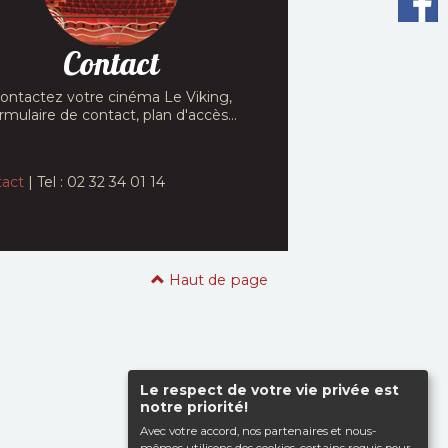
Contact
ontactez votre cinéma Le Viking,
rmulaire de contact, plan d'accès...
act
| Tel : 02 32 34 01 14
Haut de page
Le respect de votre vie privée est
notre priorité!
Avec votre accord, nos partenaires et nous-
mêmes utilisons des cookies, certains requis pour