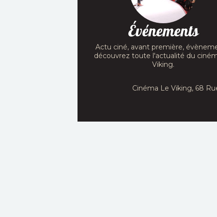
Événements
Actu ciné, avant première, évèneme
découvrez toute l'actualité du ciné
Viking.
Cinéma Le Viking, 68 Ru