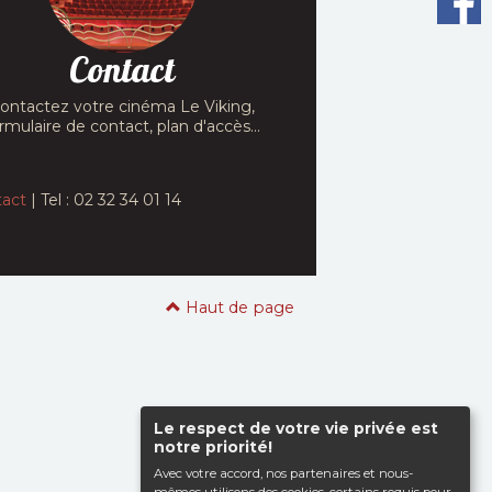
Contact
ontactez votre cinéma Le Viking,
rmulaire de contact, plan d'accès...
act
| Tel : 02 32 34 01 14
Haut de page
Le respect de votre vie privée est
notre priorité!
Avec votre accord, nos partenaires et nous-
mêmes utilisons des cookies, certains requis pour