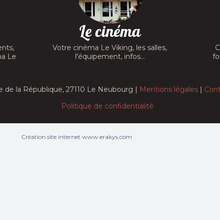
Le cinéma
nts,
Votre cinéma Le Viking, les salles,
C
ma Le
l'équipement, infos...
fo
e de la République, 27110 Le Neubourg |
Mentions légales
|
Cont
Politique de confidentialité
Création site internet www.erakys.com