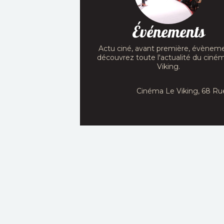
Événements
Actu ciné, avant première, évèneme
découvrez toute l'actualité du ciné
Viking.
Cinéma Le Viking, 68 Ru