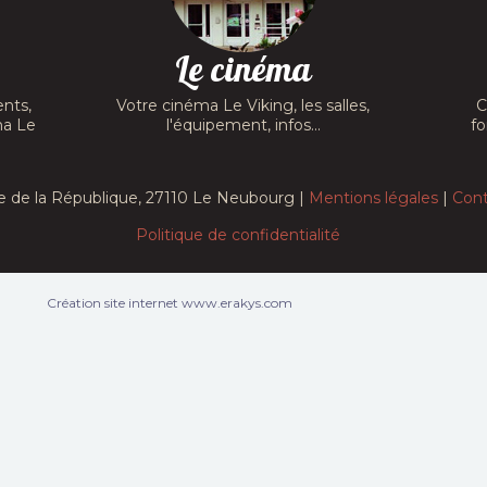
Le cinéma
nts,
Votre cinéma Le Viking, les salles,
C
ma Le
l'équipement, infos...
fo
e de la République, 27110 Le Neubourg |
Mentions légales
|
Cont
Politique de confidentialité
Création site internet www.erakys.com