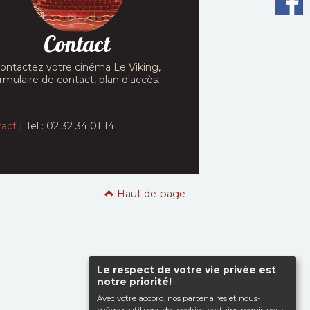
Contact
ontactez votre cinéma Le Viking,
rmulaire de contact, plan d'accès...
act
| Tel : 02 32 34 01 14
Haut de page
Le respect de votre vie privée est
notre priorité!
Avec votre accord, nos partenaires et nous-
mêmes utilisons des cookies, certains requis pour