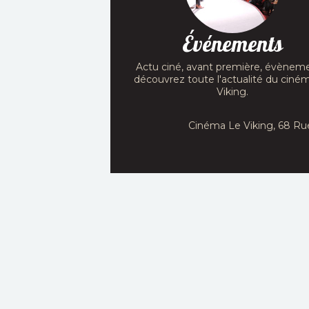
Événements
Actu ciné, avant première, évèneme
découvrez toute l'actualité du ciné
Viking.
Cinéma Le Viking, 68 Ru